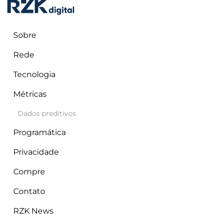
Sobre
Rede
Tecnologia
Métricas
RZK Digital
maio 5, 2026
RZK News
Dados preditivos
Programática
Privacidade
Compre
Contato
RZK News