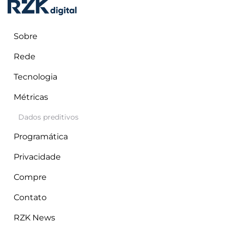
Sobre
Rede
Tecnologia
RZK Digital
agosto 29, 2025
Destaques
Métricas
Dados preditivos
Programática
Privacidade
Compre
Contato
Na RZK Digital, acreditamos que inovar é também encantar.
RZK News
Essa filosofia nos leva a explorar formatos que criam conexões