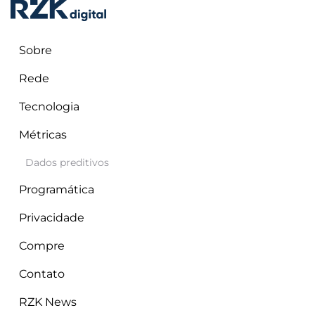
Sobre
Rede
Tecnologia
Métricas
RZK Digital
fevereiro 7, 2025
Destaques
Dados preditivos
Programática
Privacidade
Compre
Contato
RZK News