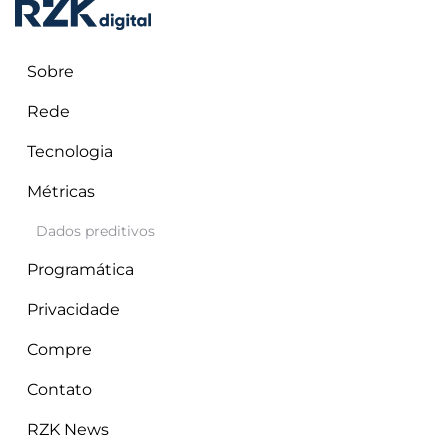
Sobre
Rede
Tecnologia
Métricas
RZK Digital
maio 12, 2025
Destaques
Dados preditivos
Programática
Privacidade
Compre
Contato
RZK News